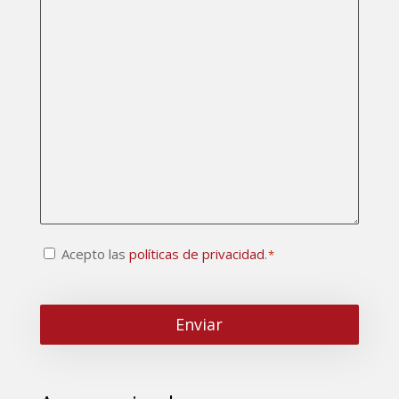
Consentimiento
Acepto las
políticas de privacidad
.
*
CAPTCHA
*