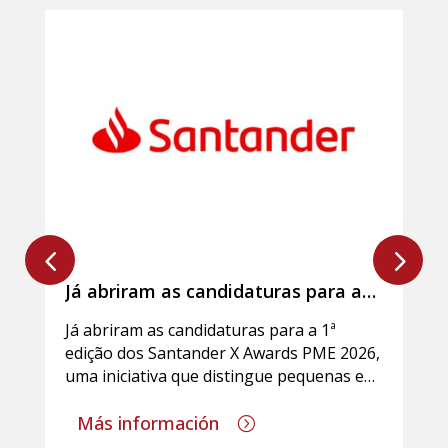
Já abriram as candidaturas para a
1ª edição dos Santander X Awards
Já abriram as candidaturas para a 1ª
PME 2026
edição dos Santander X Awards PME 2026,
uma iniciativa que distingue pequenas e…
Más información