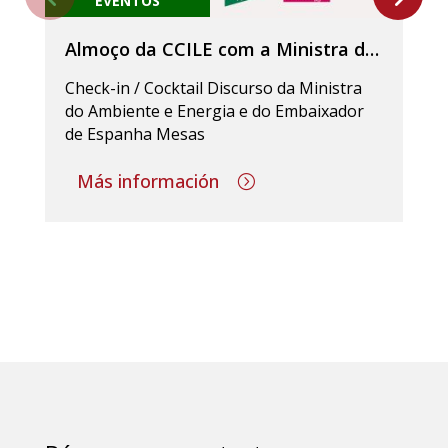
EVENTOS
Almoço da CCILE com a Ministra do
Ambiente e Energia, Maria da Graça
Check-in / Cocktail Discurso da Ministra
Carvalho
do Ambiente e Energia e do Embaixador
de Espanha Mesas
Más información