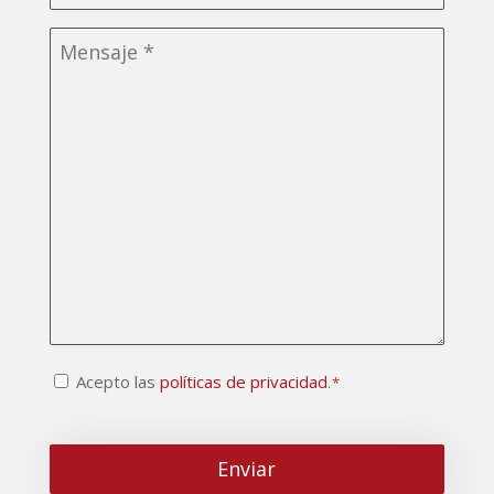
*
Sin
título
Consentimiento
Acepto las
políticas de privacidad
.
*
CAPTCHA
*