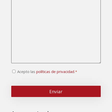
Consentimiento
Acepto las
políticas de privacidad
.
*
CAPTCHA
*