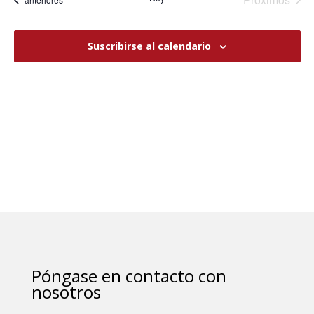
vistas
eventos
Navega
Suscribirse al calendario
Póngase en contacto con
nosotros