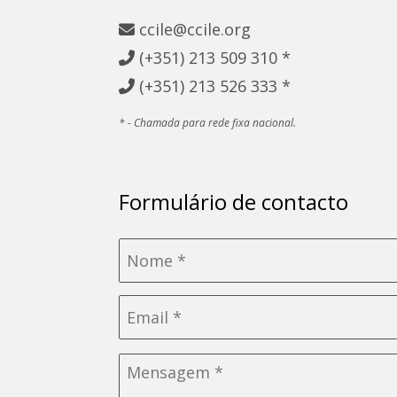
ccile@ccile.org
(+351)
213 509 310 *
(+351)
213 526 333 *
* - Chamada para rede fixa nacional.
Formulário de contacto
Nome
*
Email
*
Sem
título