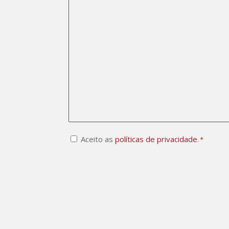
Consentimento
Aceito as
políticas de privacidade
.
*
CAPTCHA
*