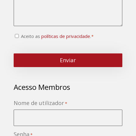
Consentimento
Aceito as
políticas de privacidade
.
*
CAPTCHA
*
Acesso Membros
Nome de utilizador
*
Senha
*