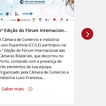
5ª Edição do Fórum Internacional
Almoço d
das Câmaras de Comércio e
do Ambien
A Câmara de Comércio e Indústria
Check-in / 
Indústria Bilaterais
Graça Ca
Luso-Espanhola (CCILE) participou na
do Ambient
5.ª Edição do Fórum Internacional das
Embaixado
Câmaras Bilaterais, que decorreu no
Porto, contando com a presença de
Saber m
três elementos da sua equipa.
Organizado pela Câmara de Comércio e
Indústria Luso-Francesa,…
Saber mais