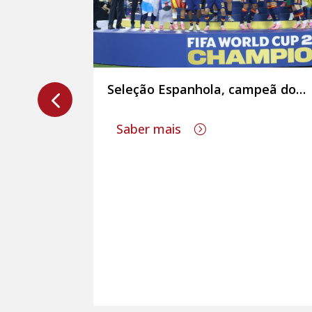
 um dos
Seleção Espanhola, campeã do
mundo!
ias Cunha,
Saber mais
ar a
cios mais
cializada
orativa,
al,
stente