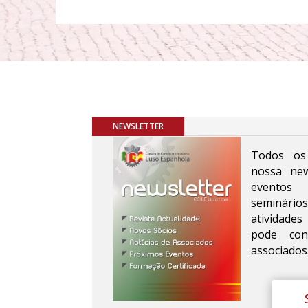
NEWSLETTER
Todos os
nossa new
eventos (
seminário
atividade
pode cons
associados