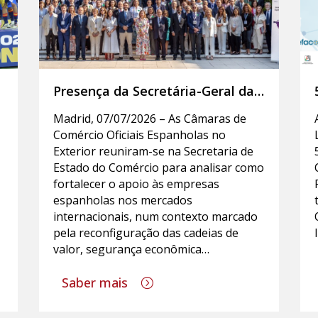
Presença da Secretária-Geral da
CCILE na Assembleia das
Madrid, 07/07/2026 – As Câmaras de
Câmaras de Comércio Espanholas
Comércio Oficiais Espanholas no
no Estrangeiro
Exterior reuniram-se na Secretaria de
Estado do Comércio para analisar como
fortalecer o apoio às empresas
espanholas nos mercados
internacionais, num contexto marcado
pela reconfiguração das cadeias de
valor, segurança econômica…
Saber mais