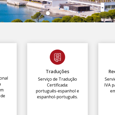
Traduções
Re
onal
Serviço de Tradução
Serv
a
Certificada:
IVA p
em
português-espanhol e
em
 de
espanhol-português.