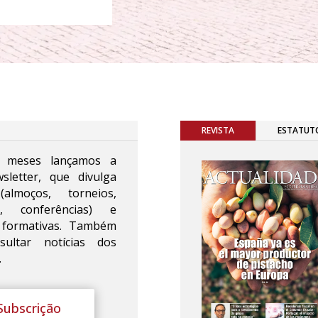
REVISTA
ESTATUT
 meses lançamos a
sletter, que divulga
almoços, torneios,
s, conferências) e
s formativas. Também
ultar notícias dos
.
Subscrição