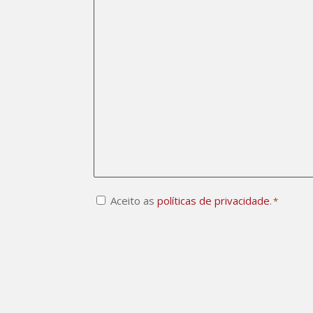
Consentimento
Aceito as
políticas de privacidade
.
*
CAPTCHA
*