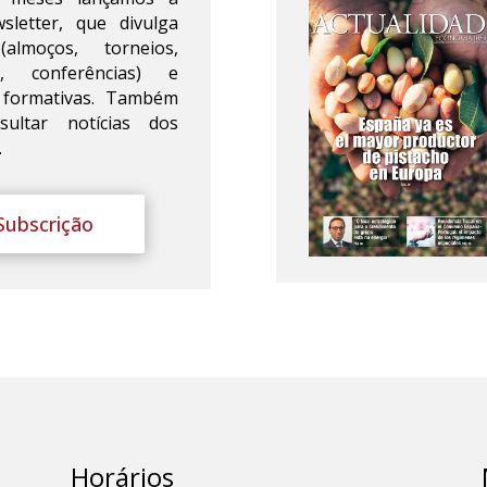
sletter, que divulga
almoços, torneios,
s, conferências) e
s formativas. Também
ultar notícias dos
.
Subscrição
Horários