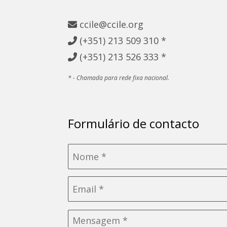
ccile@ccile.org
(+351)
213 509 310 *
(+351)
213 526 333 *
* - Chamada para rede fixa nacional.
Formulário de contacto
Nome
*
Email
*
Sem
título