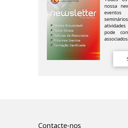
nossa new
eventos (
seminário
atividade
pode cons
associados
Contacte-nos